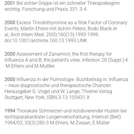
2001
Bei echter Grippe ist ein schneller Therapiebeginn
wichtig. Forschung und Praxis 331: 3-4
2000
Excess Triiodothyronine as a Risk Factor of Coronary
Events, Martin Ehlers mit Achim Peters, Bodo Blank et
al, Arch Intern Med. 2000;160(13):1993-1999.
doi:10.1001/archinte.160.13.1993
LINK
2000
Assessment of Zanamivir, the first therapy for
Influenza A and B, the patient’s view. Infection 28 (Suppl.):4
M.Ehlers und M.Muttke
2000
Influenza in der Pulmologie. Buchbeitrag in: Influenza
– neue diagnostische und therapeutische Chancen.
Herausgeber G. Vogel und W. Lange, Thieme Verlag
Stuttgart, New York, ISBN 3-13-105431-X
1994
Thorakale Schmerzen und rezidivierender Husten bei
rechtsparakardialer Lungenverschattung, Internist (Berl)
1994/03, 35(3):280-3 M.Ehlers, M.Zwaan, E.Müller